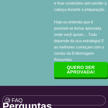
e fixar conteúdos sem perder a
cabeça durante a preparação.
Hoje eu entendo que é
possível se tornar aprovada
onde você quiser… Tudo
depende da sua estratégia! E
as melhores começam com o
combo da Enfermagem
Resumida.
QUERO SER
APROVADA!
🧐 FAQ
Perguntas