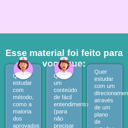
Esse material foi feito para
você que:
Quer
Quer
Quer
estudar
estudar
um
com um
com
conteúdo
direcionamen
método,
de fácil
através
como a
entendimento
de um
maioria
(para
plano
dos
não
de
aprovados
precisar