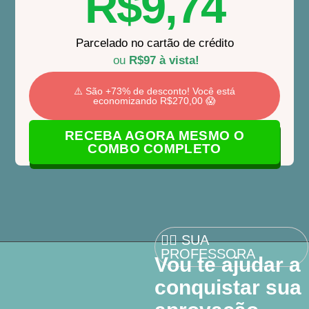
R$9,74
Parcelado no cartão de crédito
ou
R$97
à vista!
⚠️ São +73% de desconto! Você está
economizando R$270,00 😱
RECEBA AGORA MESMO O
COMBO COMPLETO
🙋‍♀️ SUA
PROFESSORA
Vou te ajudar a
conquistar sua