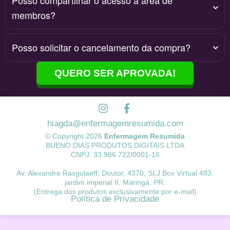
Posso compartilhar o acesso à área de
membros?
Posso solicitar o cancelamento da compra?
QUERO SER APROVADA!
hiagda@enfermagemresumida.com
© Copyright 2026
Enfermagem Resumida
BUENO DIAS PRODUTOS DIGITAIS LTDA
CNPJ: 33.986.722/0001-16
Av. Alexandre Rasgulaeff, Doutor, 4370, SLJ Box Virtual 483,
jardim imperial II, Maringá, PR.
(Entrega dos produtos exclusivamente por e-mail)
Política de Privacidade