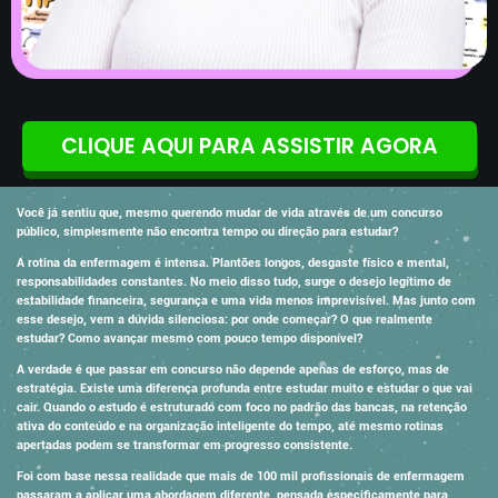
CLIQUE AQUI PARA ASSISTIR AGORA
Você já sentiu que, mesmo querendo mudar de vida através de um concurso
público, simplesmente não encontra tempo ou direção para estudar?
A rotina da enfermagem é intensa. Plantões longos, desgaste físico e mental,
responsabilidades constantes. No meio disso tudo, surge o desejo legítimo de
estabilidade financeira, segurança e uma vida menos imprevisível. Mas junto com
esse desejo, vem a dúvida silenciosa: por onde começar? O que realmente
estudar? Como avançar mesmo com pouco tempo disponível?
A verdade é que passar em concurso não depende apenas de esforço, mas de
estratégia. Existe uma diferença profunda entre estudar muito e estudar o que vai
cair. Quando o estudo é estruturado com foco no padrão das bancas, na retenção
ativa do conteúdo e na organização inteligente do tempo, até mesmo rotinas
apertadas podem se transformar em progresso consistente.
Foi com base nessa realidade que mais de 100 mil profissionais de enfermagem
passaram a aplicar uma abordagem diferente, pensada especificamente para